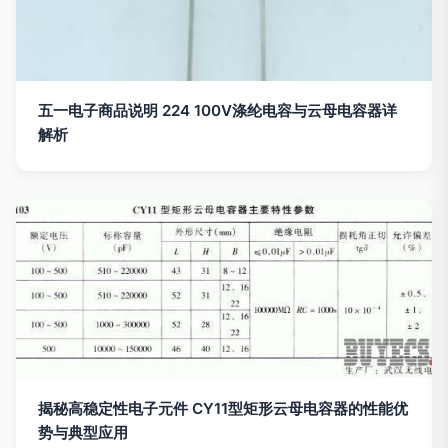
五一电子商品说明 224 100V涤纶电容与云母电容器详
解析
揭秘高稳定性电子元件 CY11型矩形云母电容器的性能优
势与典型应用