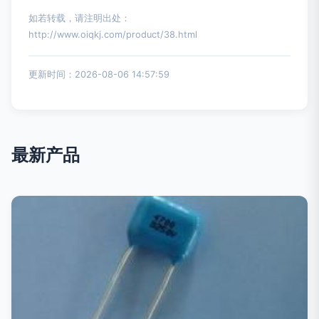
如若转载，请注明出处：
http://www.oiqkj.com/product/38.html
更新时间：2026-08-06 14:57:59
最新产品