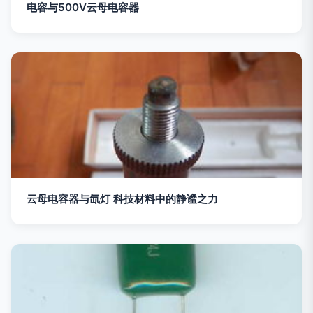
电容与500V云母电容器
云母电容器与氙灯 科技材料中的静谧之力