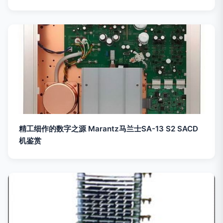
精工细作的数字之源 Marantz马兰士SA-13 S2 SACD
机鉴赏